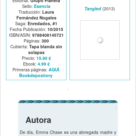
Editorial:
Grupo Planeta
Sello:
Esencia
Tangled
(2013)
Traducción:
Laura
Fernández Nogales
Saga:
Enredados, #1
Fecha Publicación:
10/2015
ISBN/ASIN:
9788408145721
Páginas:
300
Cubierta:
Tapa blanda sin
solapas
Precio:
15.90 €
Ebook:
4.99 €
Primeras páginas:
AQUÍ
.
Bookdepository
Autora
De día, Emma Chase es una abnegada madre y