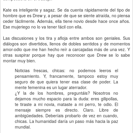
Kate es inteligente y sagaz. Se da cuenta rápidamente del tipo de
hombre que es Drew y, a pesar de que se siente atraída, no piensa
ceder fácilmente. Además, ella tiene novio desde hace once años.
Ese mujeriego no lo va tener fácil con ella.
Las discusiones y los tira y afloja entre ambos son geniales. Sus
diálogos son divertidos, llenos de dobles sentidos y de momentos
amor-odio que me han hecho reír a carcajadas más de una vez. Y
otras suspirar porque hay que reconocer que Drew se lo sabe
montar muy bien.
Noticias frescas, chicas: no podemos leeros el
pensamiento. Y, francamente, tampoco estoy muy
seguro de que quiera tener esa clase de poder. La
mente femenina es un lugar aterrador.
¿Y la de los hombres, preguntáis? Nosotros no
dejamos mucho espacio para la duda: eres gilipollas,
te tiraste a mi novia, mataste a mi perro, te odio. El
mensaje siempre es directo. Claro. Libre de
ambigüedades. Deberíais probarlo de vez en cuando,
chicas. La humanidad daría un paso más hacia la paz
mundial.