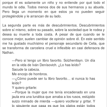
porque él es solamente un niño y no entiende por qué todo el
mundo le odia. Todos menos dos de sus hermanos y su abuela.
Pero llega un momento en que estos ya no pueden seguir
protegiéndole y le arrancan de su lado.
La segunda parte es más de descubrimientos. Descubrimientos
sobre sí mismo, sobre su pasado, sobre la sociedad que le rodea y
desea su muerte a toda costa. A pesar de que cuando se le
conoce mejor, suelen cambiar de opinión sobre él. En este sentido
me ha gustado muchísimo el personaje secundario de Celia, que
se transforma de carcelera cruel e inflexible en casi defensora de
Nathan.
—Pero sí tengo un libro favorito. Solzhenitsyn. Un día
en la vida de Iván Denísovich. ¿Lo has leído?
Sacude la cabeza.
Me encojo de hombros.
—¿Cómo puede ser tu libro favorito… si nunca lo has
leído?
Y quiero gritarle:
—Porque la mujer que me tenía encadenado en una
jaula era una lunática que amaba a los rusos, estúpido
suizo mimado de mierda —quiero vociferar y gritar. Y
lo siguiente que pasa es que los platos están todos