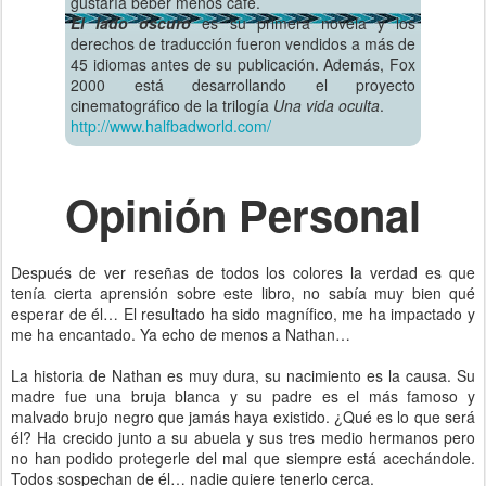
gustaría beber menos café.
El lado oscuro
es su primera novela y los
derechos de traducción fueron vendidos a más de
45 idiomas antes de su publicación. Además, Fox
2000 está desarrollando el proyecto
cinematográfico de la trilogía
Una vida oculta
.
http://www.halfbadworld.com/
Opinión Personal
Después de ver reseñas de todos los colores la verdad es que
tenía cierta aprensión sobre este libro, no sabía muy bien qué
esperar de él… El resultado ha sido magnífico, me ha impactado y
me ha encantado. Ya echo de menos a Nathan…
La historia de Nathan es muy dura, su nacimiento es la causa. Su
madre fue una bruja blanca y su padre es el más famoso y
malvado brujo negro que jamás haya existido. ¿Qué es lo que será
él? Ha crecido junto a su abuela y sus tres medio hermanos pero
no han podido protegerle del mal que siempre está acechándole.
Todos sospechan de él… nadie quiere tenerlo cerca.