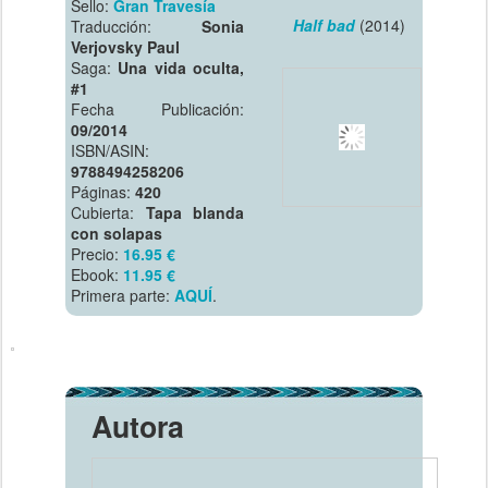
Sello:
Gran Travesía
Half bad
(2014)
Traducción:
Sonia
Verjovsky Paul
Saga:
Una vida oculta,
#1
Fecha Publicación:
09/2014
ISBN/ASIN:
9788494258206
Páginas:
420
Cubierta:
Tapa blanda
con solapas
Precio:
16.95 €
Ebook:
11.95 €
Primera parte:
AQUÍ
.
Autora