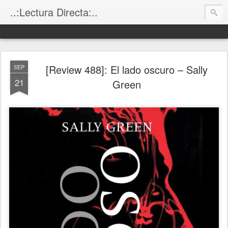
..:Lectura Directa:..
[Review 488]: El lado oscuro – Sally
SEP
21
Green