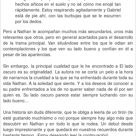
hechos añicos en el suelo y no sé cómo me enojé tan
rápidamente. Estoy respirando agitadamente y Gabriel
está de pie ahí, con las burbujas que se le escurren
por los dedos.
Pero a Nathan le acompañan muchos más secundarios, unos más
relevantes que otros, pero en general acertados para el desarrollo
de la trama principal. Van situándose entre los que le odian sin
contemplaciones y los que ven su lado bueno y confían en él a
pesar de las apariencias.
Sin embargo, la principal cualidad que le he encontrado a El lado
oscuro es su originalidad. La autora no se corta un pelo a la hora
de narrarnos la crueldad a la que se ha enfrentado durante toda su
vida Nathan. A la soledad que siente. Y a los deseos de conocer a
su padre enfrentados a los de no querer saber nada de él por ser
quien es. Su lado oscuro parece estar siempre luchando con su
lado bueno…
Una historia sin duda diferente, que te obliga a leerla de un tirón (te
esté gustando muchísimo o no) porque siempre hay algo más que
descubrir en Nathan y en todo lo que le rodea. Un debut desde
luego impresionante y que quedará en nuestros recuerdos durante
bastante tiempo. ¡Estoy deseando leer la continuación!