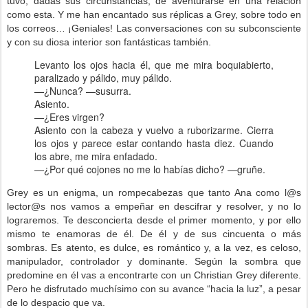
tuvo, dadas sus circunstancias, de aventurarse en una relación
como esta. Y me han encantado sus réplicas a Grey, sobre todo en
los correos… ¡Geniales! Las conversaciones con su subconsciente
y con su diosa interior son fantásticas también.
Levanto los ojos hacia él, que me mira boquiabierto,
paralizado y pálido, muy pálido.
—¿Nunca? —susurra.
Asiento.
—¿Eres virgen?
Asiento con la cabeza y vuelvo a ruborizarme. Cierra
los ojos y parece estar contando hasta diez. Cuando
los abre, me mira enfadado.
—¿Por qué cojones no me lo habías dicho? —gruñe.
Grey es un enigma, un rompecabezas que tanto Ana como l@s
lector@s nos vamos a empeñar en descifrar y resolver, y no lo
lograremos. Te desconcierta desde el primer momento, y por ello
mismo te enamoras de él. De él y de sus cincuenta o más
sombras. Es atento, es dulce, es romántico y, a la vez, es celoso,
manipulador, controlador y dominante. Según la sombra que
predomine en él vas a encontrarte con un Christian Grey diferente.
Pero he disfrutado muchísimo con su avance “hacia la luz”, a pesar
de lo despacio que va.