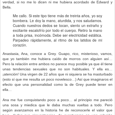
verdad, si no me lo dicen ni me hubiera acordado de Edward y
Bella.
Me callo. Si este tipo tiene más de treinta años, yo soy
bombera. Le doy la mano, aturdida, y nos saludamos.
Cuando nuestros dedos se tocan, siento un extraño y
excitante escalofrío por todo el cuerpo. Retiro la mano
a toda prisa, incómoda. Debe ser electricidad estática.
Parpadeo rápidamente, al ritmo de los latidos de mi
corazón.
Anastasia, Ana, conoce a Grey. Guapo, rico, misterioso, vamos,
que yo también me hubiera caído de morros con alguien así…
Pero la relación entre ambos no parece muy posible ya que él tiene
unas tendencias sexuales que no son habituales. Y ella es…
¡atención! Una virgen de 22 años que ni siquiera se ha masturbado
(esto sí que me resulta un poco novelesco…) Así que imaginaros el
efecto que una personalidad como la de Grey puede tener en
ella…
Ana me fue conquistando poco a poco… al principio me pareció
una sosa y miedica que le daba muchas vueltas a todo. Pero
según avanzamos en la historia he de reconocerle el valor que