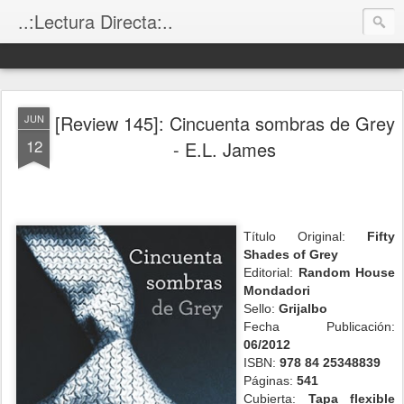
..:Lectura Directa:..
[Review 145]: Cincuenta sombras de Grey
JUN
12
- E.L. James
Título Original:
Fifty
Shades of Grey
Editorial:
Random House
Mondadori
Sello:
Grijalbo
Fecha Publicación:
06/2012
ISBN:
978 84 25348839
Páginas:
541
Cubierta:
Tapa flexible