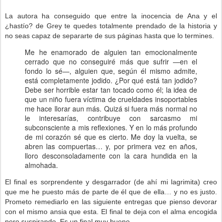
La autora ha conseguido que entre la inocencia de Ana y el
¿hastío? de Grey te quedes totalmente prendado de la historia y
no seas capaz de separarte de sus páginas hasta que lo termines.
Me he enamorado de alguien tan emocionalmente
cerrado que no conseguiré más que sufrir —en el
fondo lo sé—, alguien que, según él mismo admite,
está completamente jodido. ¿Por qué está tan jodido?
Debe ser horrible estar tan tocado como él; la idea de
que un niño fuera víctima de crueldades insoportables
me hace llorar aun más. Quizá si fuera más normal no
le interesarías, contribuye con sarcasmo mi
subconsciente a mis reflexiones. Y en lo más profundo
de mi corazón sé que es cierto. Me doy la vuelta, se
abren las compuertas… y, por primera vez en años,
lloro desconsoladamente con la cara hundida en la
almohada.
El final es sorprendente y desgarrador (de ahí mi lagrimita) creo
que me he puesto más de parte de él que de ella… y no es justo.
Prometo remediarlo en las siguiente entregas que pienso devorar
con el mismo ansia que esta. El final te deja con el alma encogida
pero suspirando. Es un final muy bueno.